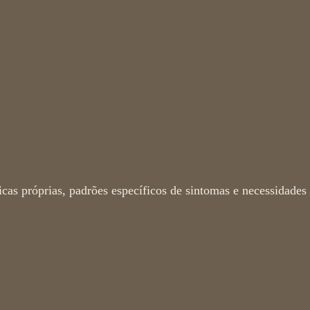
ante conhecer
ssão?
icas próprias, padrões específicos de sintomas e necessidades