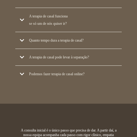
A terapia de casal funciona
se só um de nós quiser ir?
A terapia de casal requer a presença e o compromisso de ambos para ser
Quanto tempo dura a terapia de casal?
eficaz. Se um dos parceiros se recusa, a alternativa pode ser a terapia
individual para o parceiro disponível. Frequentemente, as mudanças num
Varia com a complexidade do caso. Processos focados num tema
A terapia de casal pode levar à separação?
membro do casal criam movimento no outro.
específico podem durar 3 a 4 meses. Processos de reconstrução de maior
profundidade podem durar 6 a 12 meses ou mais. O plano é revisto ao 2.º
Pode. Para alguns casais, o processo terapêutico ajuda a perceber que a
Podemos fazer terapia de casal online?
mês para garantir progressão.
separação é a decisão mais saudável para ambos. O objectivo da terapia
não é manter a relação a qualquer custo, mas criar clareza para que cada
Sim. A terapia de casal online tem eficácia equivalente à presencial.
pessoa possa fazer escolhas informadas.
Requer que os dois parceiros estejam no mesmo espaço físico durante a
consulta, ou, em casos específicos, em locais diferentes.
A consulta inicial é o único passo que precisa de dar. A partir daí, a
nossa equipa acompanha cada passo com rigor clínico, empatia