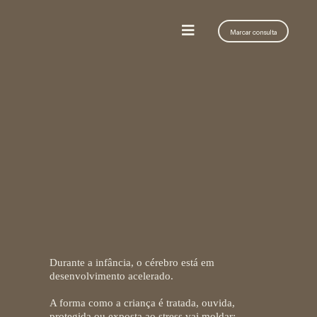
Marcar consulta
O que torna a infância tão
determinante?
Durante a infância, o cérebro está em
desenvolvimento acelerado.
A forma como a criança é tratada, ouvida,
protegida ou exposta ao stress vai moldar: