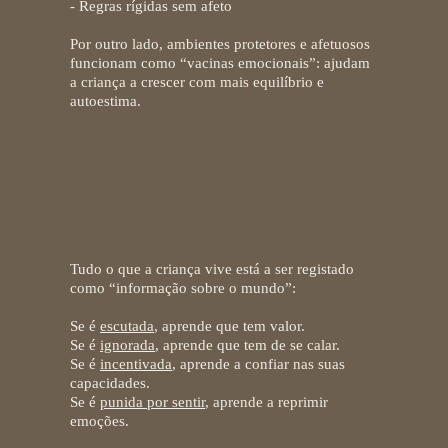
- Regras rígidas sem afeto
Por outro lado,
ambientes protetores e afetuosos
funcionam como “vacinas emocionais”
: ajudam
a criança a crescer com mais equilíbrio e
autoestima.
O cérebro da criança está sempre a
aprender mesmo quando parece
distraído
Tudo o que a criança vive está a ser registado
como “informação sobre o mundo”:
Se é
escutada
, aprende que tem valor.
Se é
ignorada
, aprende que tem de se calar.
Se é
incentivada
, aprende a confiar nas suas
capacidades.
Se é
punida por sentir
, aprende a reprimir
emoções.