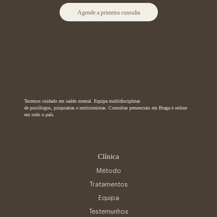
Agende a primeira consulta
Tecemos cuidado em saúde mental. Equipa multidisciplinar
de psicólogos, psiquiatras e nutricionistas. Consultas presenciais em Braga e online
em todo o país.
Clínica
Método
Tratamentos
Equipa
Testemunhos