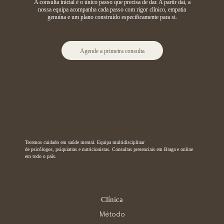
A consulta inicial é o único passo que precisa de dar. A partir daí, a
nossa equipa acompanha cada passo com rigor clínico, empatia
genuína e um plano construído especificamente para si.
Agende a primeira consulta
Tecemos cuidado em saúde mental. Equipa multidisciplinar
de psicólogos, psiquiatras e nutricionistas. Consultas presenciais em Braga e online
em todo o país.
Clínica
Método