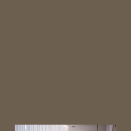
Mestrado Integrado em Psicologia
Universidade do Minho
Português
Em cada visita , queremos
que sinta o conforto de
regressar a sua casa.