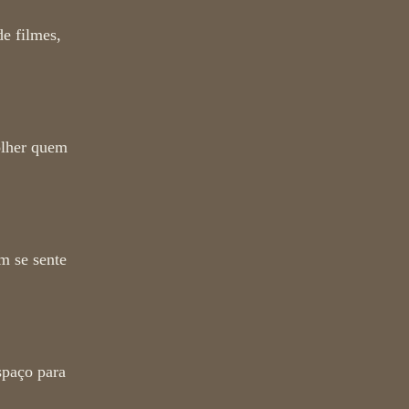
de filmes,
olher quem
m se sente
spaço para