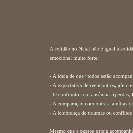
Por que é que a s
A
solidão no Natal
não é igual à solid
emocional muito forte:
- A ideia de que “todos estão acompan
-
A expectativa de reencontros, afeto e
-
O confronto com ausências (perdas, l
-
A comparação com outras famílias ou
-
A lembrança de traumas ou conflitos 
Mesmo que a pessoa esteja acompanha