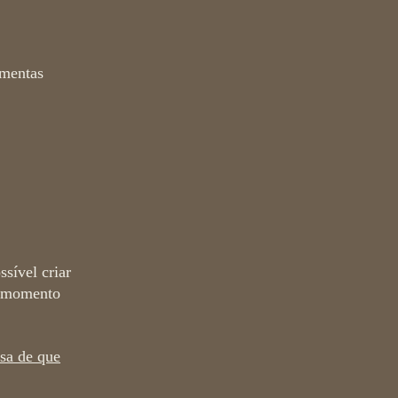
amentas
sível criar
te momento
ssa de que