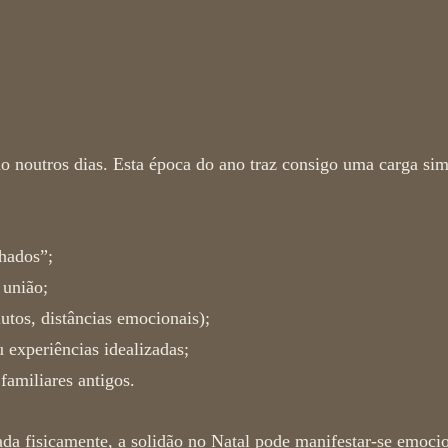
olidão no Natal dói tanto?
ão noutros dias. Esta época do ano traz consigo uma carga sim
hados”;
 união;
utos, distâncias emocionais);
 experiências idealizadas;
familiares antigos.
da fisicamente, a
solidão no Natal
pode manifestar-se emoci