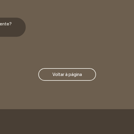
sente?
Voltar à página