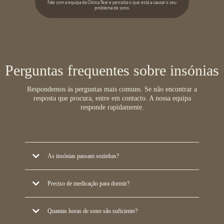
Fale com a equipa da Clínica Tear e perceba o que está a causar o seu
problema de sono.
Perguntas frequentes sobre insónias
Respondemos às perguntas mais comuns. Se não encontrar a
resposta que procura, entre em contacto. A nossa equipa
responde rapidamente.
As insónias passam sozinhas?
As insónias situacionais tendem a resolver com o passar da situação de
Preciso de medicação para dormir?
stress. As insónias crónicas, especialmente quando há um ciclo de
ansiedade em relação ao sono instalado, raramente resolvem sem
A medicação tem um papel em situações específicas, mas não é a solução
Quantas horas de sono são suficiente?
intervenção. Quanto mais tempo duram, mais difíceis são de tratar.
para insónias crónicas: alivia o sintoma sem tratar a causa e pode criar