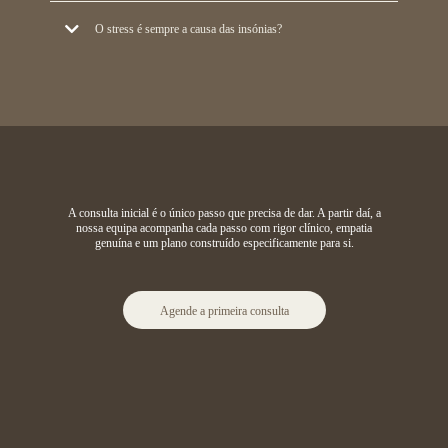
dependência. A TCC-I tem eficácia superior à medicação a longo prazo,
A maioria dos adultos precisa de 7 a 9 horas. Mas a qualidade importa
O stress é sempre a causa das insónias?
sem efeitos secundários.
tanto quanto a quantidade. O indicador mais fiável não é o número de
horas mas é como se sente de manhã.
Não sempre, mas é a causa mais frequente. Outras causas incluem
perturbações médicas, apneia do sono e efeitos secundários de medicação.
Uma avaliação clínica percebe qual é a causa subjacente para cada caso
específico.
A consulta inicial é o único passo que precisa de dar. A partir daí, a
nossa equipa acompanha cada passo com rigor clínico, empatia
genuína e um plano construído especificamente para si.
Agende a primeira consulta