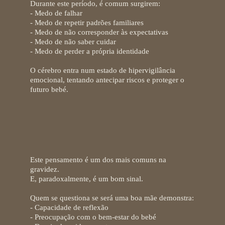
Durante este período, é comum surgirem:
- Medo de
falhar
- Medo de
repetir padrões familiares
- Medo de
não corresponder às expectativas
- Medo de
não saber cuidar
- Medo de
perder a própria identidade
O cérebro entra num estado de
hipervigilância
emocional
, tentando antecipar riscos e proteger o
futuro bebé.
“E se não for uma boa mãe?” - o medo mais
frequente
Este pensamento é um dos mais comuns na
gravidez.
E, paradoxalmente,
é um bom sinal.
Quem se questiona se será uma boa mãe demonstra:
- Capacidade de reflexão
- Preocupação com o bem-estar do bebé