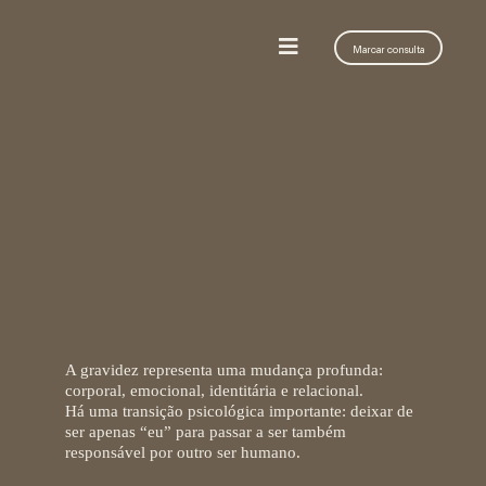
Marcar consulta
Por que surgem tantos
medos durante a gravidez?
A gravidez representa uma mudança profunda:
corporal, emocional, identitária e relacional.
Há uma transição psicológica importante: deixar de
ser apenas “eu” para passar a ser também
responsável por outro ser humano.