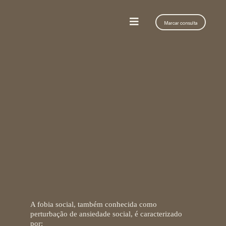
Marcar consulta
O que é fobia social
(ansiedade social)?
A
fobia social
, também conhecida como
perturbação de ansiedade social, é caracterizado
por: