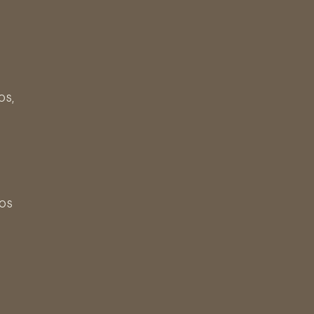
os,
os