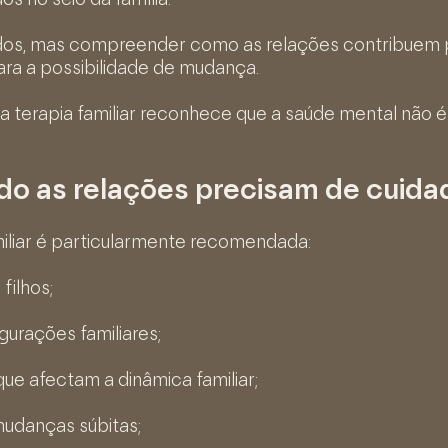
s no seio da família.
ados, mas compreender como as relações contribuem 
ara a possibilidade de mudança.
 terapia familiar reconhece que a saúde mental não 
ando as relações precisam de cuid
miliar é particularmente recomendada:
filhos;
gurações familiares;
que afectam a dinâmica familiar;
udanças súbitas;