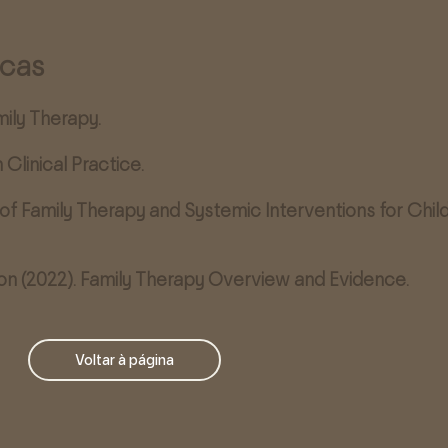
icas
mily Therapy.
 Clinical Practice.
s of Family Therapy and Systemic Interventions for Chi
on (2022). Family Therapy Overview and Evidence.
Voltar à página