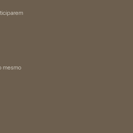
ticiparem
m o mesmo