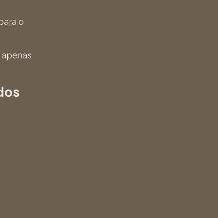
para o
é apenas
ados