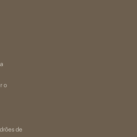
 a
r o
adrões de