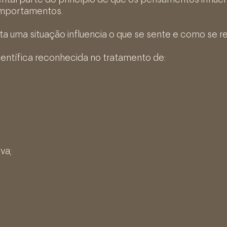
tal parte do princípio de que os pensamentos influe
omportamentos.
a uma situação influencia o que se sente e como se r
entífica reconhecida no tratamento de:
va;