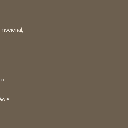
emocional,
to
ão e