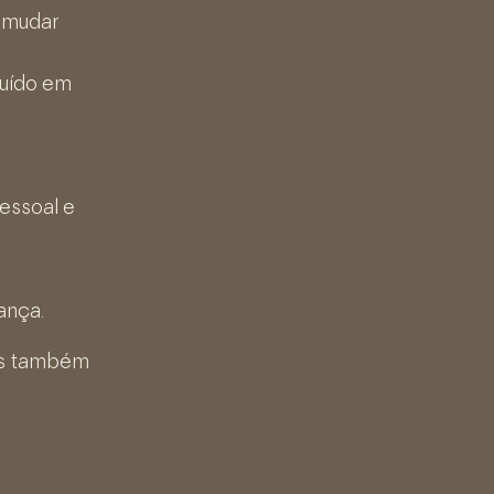
a mudar
ruído em
essoal e
ança.
mas também