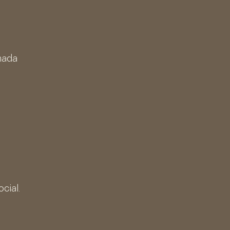
mada
cial.