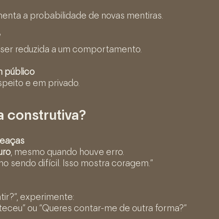
enta a probabilidade de novas mentiras.
”
e ser reduzida a um comportamento.
m público
speito e em privado.
 construtiva?
meaças
uro
, mesmo quando houve erro.
 sendo difícil. Isso mostra coragem.”
ir?”, experimente:
teceu” ou “Queres contar-me de outra forma?”