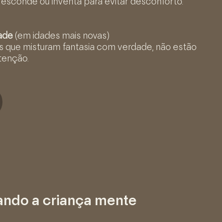
 esconde ou inventa para evitar desconforto.
ade
(em idades mais novas)
s que misturam fantasia com verdade, não estão
tenção.
ndo a criança mente