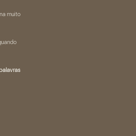
na muito
uando
palavras