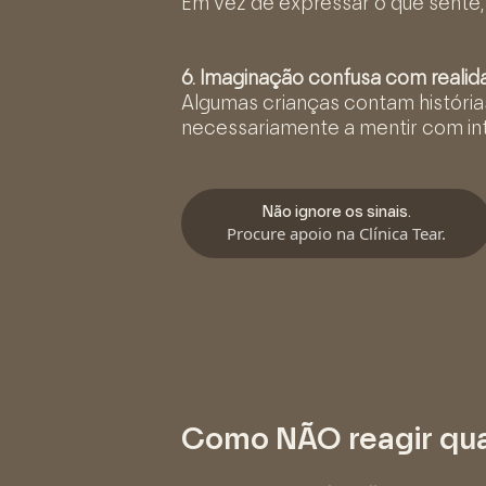
Em vez de expressar o que sente,
6. Imaginação confusa com realid
Algumas crianças contam história
necessariamente a mentir com in
Não ignore os sinais.
Procure apoio na Clínica Tear.
Como NÃO reagir qua