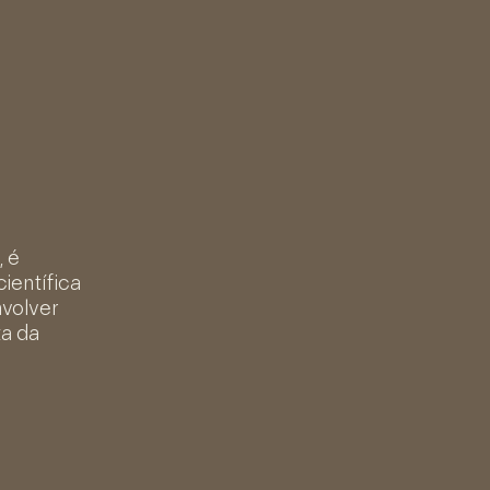
 é
ientífica
nvolver
ta da