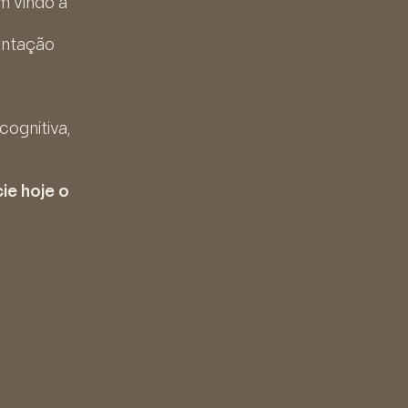
m vindo a
entação
ognitiva,
cie hoje o