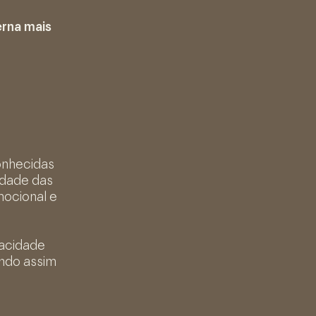
erna mais
onhecidas
lidade das
mocional e
acidade
indo assim