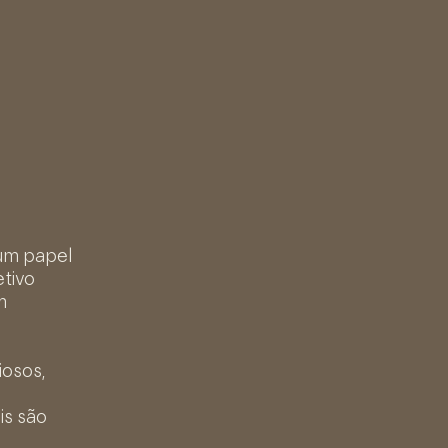
 um papel
etivo
m
iosos,
is são