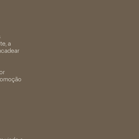
s
te, a
encadear
or
promoção