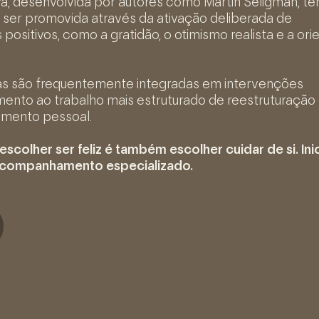
va, desenvolvida por autores como Martin Seligman, te
 ser promovida através da ativação deliberada de
itivos, como a gratidão, o otimismo realista e a ori
égias são frequentemente integradas em intervenções
to ao trabalho mais estruturado de reestruturação c
imento pessoal.
escolher ser feliz é também escolher cuidar de si. Ini
acompanhamento especializado.