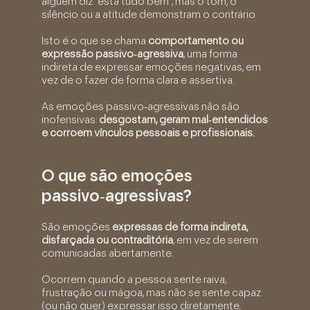
alguém diz “está tudo bem”, mas o tom, o
silêncio ou a atitude demonstram o contrário.
Isto é o que se chama
comportamento ou
expressão passivo‑agressiva
, uma forma
indireta de expressar emoções negativas, em
vez de o fazer de forma clara e assertiva.
As emoções passivo‑agressivas não são
inofensivas:
desgostam, geram mal‑entendidos
e corroem vínculos pessoais e profissionais.
O que são emoções
passivo‑agressivas?
São emoções
expressas de forma indireta,
disfarçada ou contraditória
, em vez de serem
comunicadas abertamente.
Ocorrem quando a pessoa sente raiva,
frustração ou mágoa, mas não se sente capaz
(ou não quer) expressar isso diretamente.